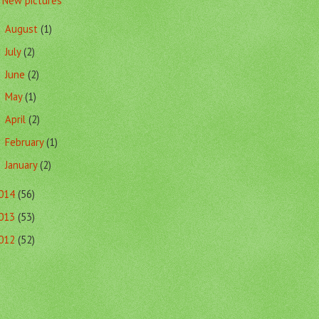
New pictures
August
(1)
►
July
(2)
►
June
(2)
►
May
(1)
►
April
(2)
►
February
(1)
►
January
(2)
►
014
(56)
013
(53)
012
(52)