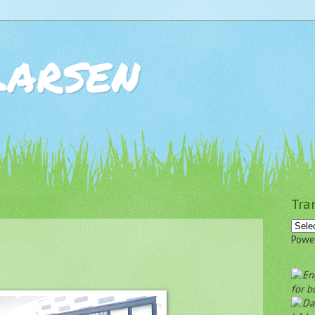
Larsen
Tra
Powe
for b