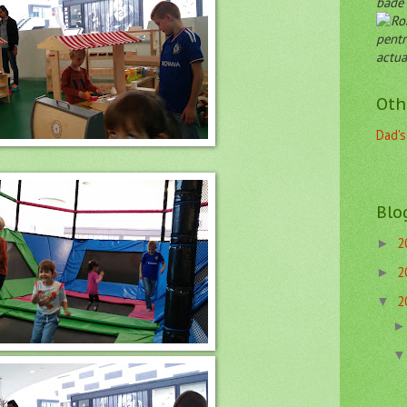
både 
pentr
actua
Oth
Dad's
Blo
2
►
2
►
2
▼