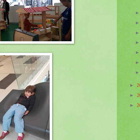
2
►
2
►
2
►