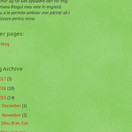
mor og far kan opdatere den for mig.
Blogul meu este în engleză,
u a le permite ambilor mei părinți să-l
lizeze pentru mine.
er pages:
 blog
g Archive
017
(3)
016
(18)
015
(14)
December
(1)
►
November
(2)
▼
Sibiu, Bran, fun